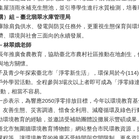
集屋頂雨水補充生態池，並引導學生進行水質檢測，培養
構）組－臺北翡翠水庫管理局
庫除肩負供水、發電與防災任務外，更重視生態保育與環
濟、環境與社會三面向的永續發展。
－林翠娥老師
長年推廣食農教育，協助臺北市農村社區推動在地創生，
與地方關懷。
子及青少年探索臺北市「淨零新生活」，環保局於今(114)
戶外學習活動。全程參與3場次以上者即可成為「淨零綠達
活動，相當不容易。
一步表示，為響應2050淨零排放目標，今年以環境教育
、友善生態、災害調適、惜食全利用、減廢循環及綠色行
動環境教育的經驗，並邀請受補助團體設攤展示豐碩成果
臺北市無圍牆環境教育博物館」網站整合市民環教資源，
課程等，讓環境教育的推廣不受時間與空間限制。更多資