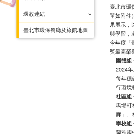
臺北市環
環教連結
單如附件
果展示，
臺北市環保餐廳及旅館地圖
與學習，
今年度「
獎最高榮
團體組
202
每年穩
行環境
社區組
馬場町
廊」。
學校組
蘭雅國