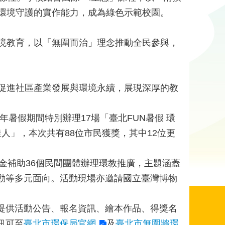
環境守護的實作能力，成為綠色示範校園。
境教育，以「無圍而治」理念推動全民參與，
促進社區產業發展與環境永續，展現深厚的教
年暑假期間特別辦理17場「臺北FUN暑假 環
人」，本次共有88位市民獲獎，其中12位更
基金補助36個民間團體辦理環教推廣，主題涵蓋
動等多元面向。活動現場亦邀請國立臺灣博物
。
提供活動公告、報名資訊、繪本作品、得獎名
訊可至
臺北市環保局官網
及
臺北市無圍牆環