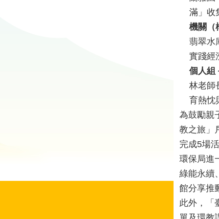
滿」收
機關（
翡翠水
實踐經
個人組
林老師
育熱忱
為鼓勵親
教之旅」
完成5場
環保局進
綠能永續
館分享推
此外，「
單及環教