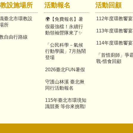
教設施場所
活動報名
活動回顧
識臺北市環教設
112年度環教饗宴
🌍【免費報名】暑
場所
假最強檔！永續行
113年度環教饗宴
動領袖營隊來了✨
教自由行路線
114年度環教饗宴
「公民科學－氣候
行動學園」7月熱鬧
「首惜廚師」爭
登場
戰-惜食回顧
2026臺北FUN暑假
守護山林溪 臺北揪
同行活動報名
115年臺北市環境知
識競賽 等你來挑戰!