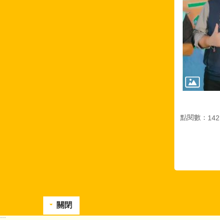
點閱數：
142
關閉
:::