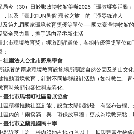
保局今（30）日於郵政博物館舉辦2025「環教饗宴活
），以及「臺北FUN暑假 環教之旅」的「淨零綠達人」
以及第九屆國家環境教育獎優等單位──國立臺灣博物館
凝聚全民力量，攜手邁向淨零新生活。
臺北市環境教育獎」經激烈評選後，各組特優得獎單位如
譽：
－社團法人台北市野鳥學會
4年所認養的兩處環境教育設施場所關渡自然公園及芝山文
健推動環境教育，針對不同族群設計活動（如特教生、青
教育時兼顧包容性與差異化。
－臺北市馬場町社區發展協會
社區積極推動社區創能，設置太陽能路燈、有聲布告欄、
社區內的「雨撲滿」與「環保故事牆」更成為環教亮點，
－臺北市立蘭雅國民中學
中鄰近芝山岩，校內綠地占地71％以上，展現豐富生物多