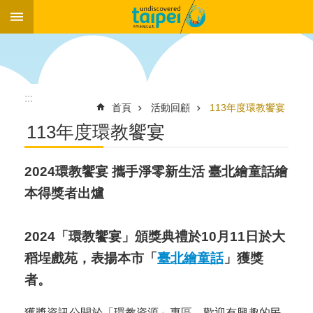
:::
跳到主要內容區塊
:::
首頁
活動回顧
113年度環教饗宴
113年度環教饗宴
2024環教饗宴 攜手淨零新生活 臺北繪童話繪
本得獎者出爐
2024「環教饗宴」頒獎典禮於10月11日於大
稻埕戲苑，表揚本市「
臺北繪童話
」獲獎
者。
獲獎資訊公開於「環教資源」專區，歡迎有興趣的民