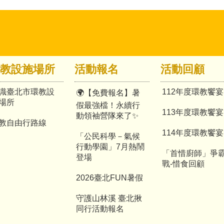
教設施場所
活動報名
活動回顧
識臺北市環教設
112年度環教饗宴
🌍【免費報名】暑
場所
假最強檔！永續行
113年度環教饗宴
動領袖營隊來了✨
教自由行路線
114年度環教饗宴
「公民科學－氣候
行動學園」7月熱鬧
「首惜廚師」爭
登場
戰-惜食回顧
2026臺北FUN暑假
守護山林溪 臺北揪
同行活動報名