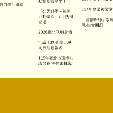
動領袖營隊來了✨
教自由行路線
114年度環教饗宴
「公民科學－氣候
行動學園」7月熱鬧
「首惜廚師」爭
登場
戰-惜食回顧
2026臺北FUN暑假
守護山林溪 臺北揪
同行活動報名
115年臺北市環境知
識競賽 等你來挑戰!