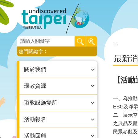
:::
跳到主要內容區塊
:::
:::
熱門關鍵字
最新消
關於我們
【活動
環教資源
一、為推動
環教設施場所
ESG及淨
二、展示空
活動報名
之展品及體
民眾參觀及
活動回顧