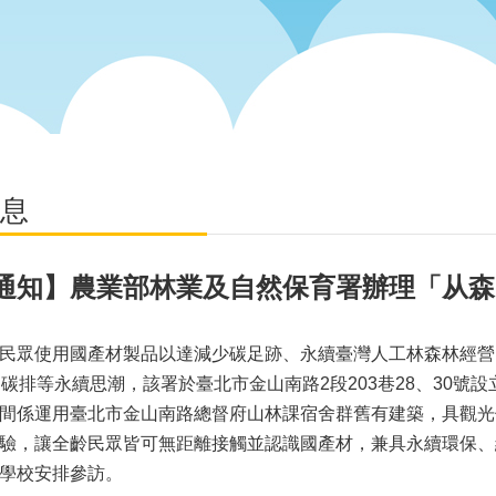
息
通知】農業部林業及自然保育署辦理「从森
民眾使用國產材製品以達減少碳足跡、永續臺灣人工林森林經營
零碳排等永續思潮，該署於臺北市金山南路2段203巷28、30號設
間係運用臺北市金山南路總督府山林課宿舍群舊有建築，具觀光
驗，讓全齡民眾皆可無距離接觸並認識國產材，兼具永續環保、
學校安排參訪。