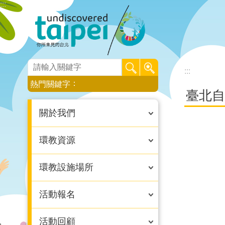
:::
跳到主要內容區塊
:::
:::
熱門關鍵字
臺北自
關於我們
環教資源
環教設施場所
活動報名
活動回顧