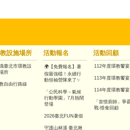
教設施場所
活動報名
活動回顧
識臺北市環教設
112年度環教饗宴
🌍【免費報名】暑
場所
假最強檔！永續行
113年度環教饗宴
動領袖營隊來了✨
教自由行路線
114年度環教饗宴
「公民科學－氣候
行動學園」7月熱鬧
「首惜廚師」爭
登場
戰-惜食回顧
2026臺北FUN暑假
守護山林溪 臺北揪